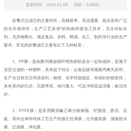
更新时间：2019-11-08
浏览：5188次
折叠式过滤芯的主要特性：高截留率、高流通量、低压差和广泛
的化学相容性；生产工艺采用*的热熔焊接加工技术，无任何粘合
剂，无异物释出。满足食品、饮料、啤酒、化工、制药等行业的生产
要求。常见的折叠滤芯主要有以下几种材质：
1、PP膜；是由聚丙烯超细纤维热熔粘连在一起制成的，是属于
深层过滤的一种膜料，具有如下特点：以食品级等规聚丙烯为原料，
生产全过程无任何添加剂；物理、化学性能稳定，有很好的相容性；
具有系列的孔径，孔隙率高、纳污量大、可反冲和高温消毒；耐压性
好。
2、PTFE膜；是采用聚四氟乙烯分散树脂，经预混、挤压、压
延、双向拉伸等特殊工艺生产的微孔性薄膜，分为服装膜、蒲微防水
膜、过滤膜、净化膜。