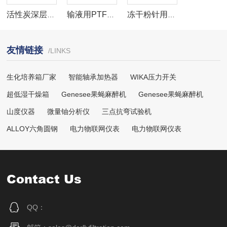
活性炭深层膜堆滤芯
输液用PTFE系列疏水聚四氟乙烯膜气体除菌级滤芯
冻干粉针用PES系列双层聚醚砜除菌滤芯
友情链接
/LINKS
生化培养箱厂家
智能轴承加热器
WIKA压力开关
超低湿干燥箱
Genesee果蝇麻醉机
Genesee果蝇麻醉机
山度仪器
微量铀分析仪
三点抗弯试验机
ALLOY六角圆钢
电力物联网仪表
电力物联网仪表
Contact Us
QQ：