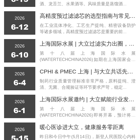
酒、龙舌兰、水果酒等。风味质量是蒸馏酒...
高精度预过滤滤芯的选型指南与常见应用场景全解析
2026
6-12
在工业流体净化、工艺生产提纯、精密设备防护
等诸多领域，高精度预过滤滤芯是重要的前...
上海国际水展 | 大立过滤实力出圈，技术交流气氛热烈
2026
6-10
第十八届上海国际水展
(WATERTECHCHINA2026)如期在上海国家会展
中...
CPHI & PMEC 上海 | 与大立共话先进过滤技术，帮助制药客户从容应对工艺挑战
2026
6-4
制药行业质量管理标准非常严格，原料提纯、澄
清、无菌、合规验证等环节要求严苛，稳定...
上海国际水展邀约 | 大立赋能行业发展：降本增效绿色可持续
2026
6-1
第十八届上海国际水展
(WATERTECHCHINA2026)即将开幕，预计将吸
引...
暖心医诊进大立，健康服务零距离
2026
5-15
昨日和今日中午(5月14日)，新登人民医院心内科