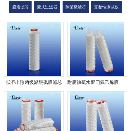
膜堆滤芯
囊式过滤器
除菌级滤芯
完整性测试仪
过滤器
多折滤芯
金属滤芯
低溶出除菌级聚醚砜膜滤芯
耐腐蚀疏水聚四氟乙烯膜除菌滤芯