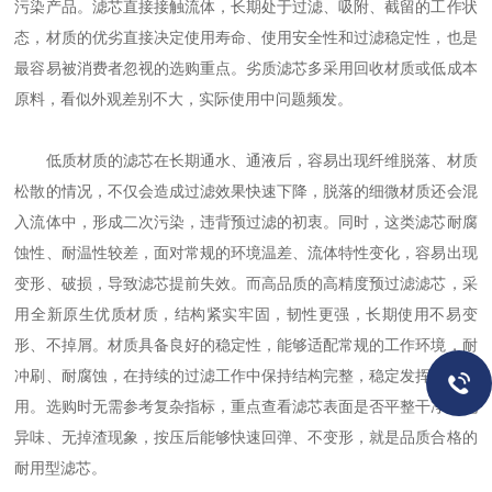
污染产品。滤芯直接接触流体，长期处于过滤、吸附、截留的工作状
态，材质的优劣直接决定使用寿命、使用安全性和过滤稳定性，也是
最容易被消费者忽视的选购重点。劣质滤芯多采用回收材质或低成本
原料，看似外观差别不大，实际使用中问题频发。
低质材质的滤芯在长期通水、通液后，容易出现纤维脱落、材质
松散的情况，不仅会造成过滤效果快速下降，脱落的细微材质还会混
入流体中，形成二次污染，违背预过滤的初衷。同时，这类滤芯耐腐
蚀性、耐温性较差，面对常规的环境温差、流体特性变化，容易出现
变形、破损，导致滤芯提前失效。而高品质的高精度预过滤滤芯，采
用全新原生优质材质，结构紧实牢固，韧性更强，长期使用不易变
形、不掉屑。材质具备良好的稳定性，能够适配常规的工作环境，耐
冲刷、耐腐蚀，在持续的过滤工作中保持结构完整，稳定发挥过滤作
用。选购时无需参考复杂指标，重点查看滤芯表面是否平整干净、无
异味、无掉渣现象，按压后能够快速回弹、不变形，就是品质合格的
耐用型滤芯。