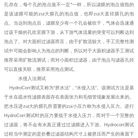
孔存在，每个孔的泡点值不一定*一样，所以滤膜的泡点值指的
是该滤
膜可能的zui大膜孔的泡点值，也即zui大直径膜孔的泡
点。当达到泡点后，滤膜至少有一个孔会被吹干，气体会迅速通
过该干燥的孔吹至
膜下游，从下游气体流量的突变可以判断达到
泡点了。对大面积过滤器而言，由于扩散流较大，手工完整性测
试中可能会影响人为泡点
的判断，所以对于大面积滤器手工测试
推荐采用扩散流测试；而对小面积过滤器，由于泡点与滤器孔径
可以直接关联，推荐采用泡点测试。
水侵入法测试
HydroCorr测试又称为“挤水法”，“水侵入法”。该测试方法是基
于水在疏水性滤膜表面存在表面张力和毛细管现象发展出来的
。
把水压进zui大的膜孔所需要的zui小压力称为水侵入压力。进行
HydroCorr测试时的压力要低于水侵入压力，而对于一个完整的
过滤器
，将不会有水真正通过过滤膜进入下游。Hydrocorr测试
过程当中测定的是折叠过滤器结构尺寸上被挤压而产生的液面下