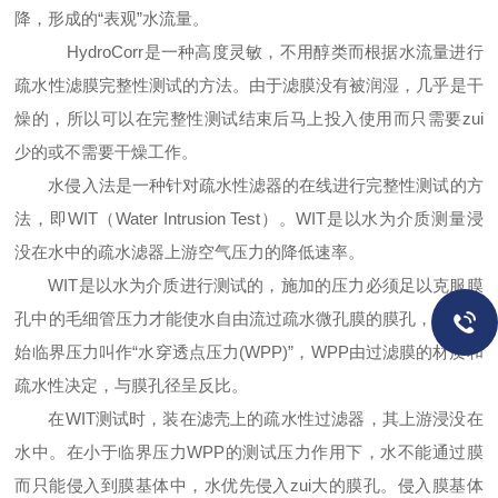
降，形成的“表观”水流量。
HydroCorr是一种高度灵敏，不用醇类而根据水流量进行
疏水性滤膜完整性测试的方法。由于滤膜没有被润湿，几乎是干
燥的，所
以可以在完整性测试结束后马上投入使用而只需要zui
少的或不需要干燥工作。
水侵入法是一种针对疏水性滤器的在线进行完整性测试的方
法，即WIT（Water Intrusion Test）。WIT是以水为介质测量浸
没在水中的
疏水滤器上游空气压力的降低速率。
WIT是以水为介质进行测试的，施加的压力必须足以克服膜
孔中的毛细管压力才能使水自由流过疏水微孔膜的膜孔，这个起
始临界
压力叫作“水穿透点压力(WPP)”，WPP由过滤膜的材质和
疏水性决定，与膜孔径呈反比。
在WIT测试时，装在滤壳上的疏水性过滤器，其上游浸没在
水中。在小于临界压力WPP的测试压力作用下，水不能通过膜
而只能侵入
到膜基体中，水优先侵入zui大的膜孔。侵入膜基体