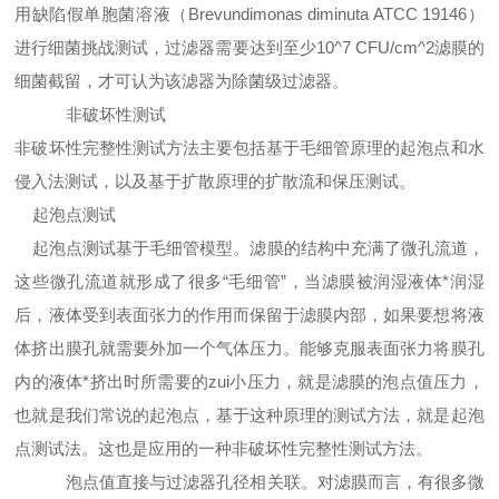
用缺陷假单胞菌
溶液（Brevundimonas diminuta ATCC 19146）
进行细菌挑战测试，过滤器需要达到至少10^7 CFU/cm^2滤膜的
细菌截留，才可认为该滤器为除菌级过滤器。
非破坏性测试
非破坏性完整性测试方法主要包括基于毛细管原理的起泡点和水
侵入法测试，以及基于扩散原理的扩散流和保压测试。
起泡点测试
起泡点测试基于毛细管模型。滤膜的结构中充满了微孔流道，
这些微孔流道就形成了很多“毛细管”，当滤膜被润湿液体*润湿
后，液体受到表面张力的作用而保留于滤膜内部，如果要想将液
体挤出膜孔就需要外加一个气体压力。能够克服表面张力将膜孔
内的液
体*挤出时所需要的zui小压力，就是滤膜的泡点值压力，
也就是我们常说的起泡点，基于这种原理的测试方法，就是起泡
点测试法。这也是应用的一种非破坏性完整性测试方法。
泡点值直接与过滤器孔径相关联。对滤膜而言，有很多微