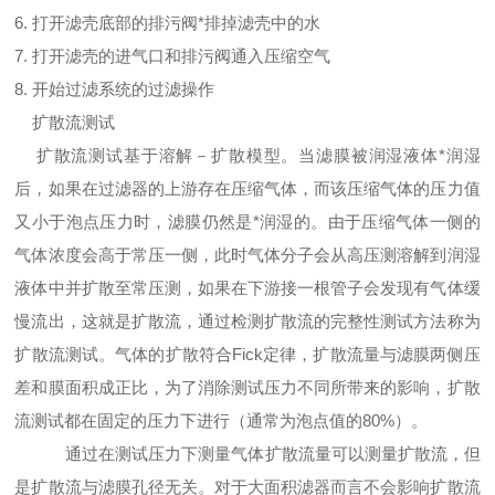
6. 打开滤壳底部的排污阀*排掉滤壳中的水
7. 打开滤壳的进气口和排污阀通入压缩空气
8. 开始过滤系统的过滤操作
扩散流测试
扩散流测试基于溶解－扩散模型。当滤膜被润湿液体*润湿
后，如果在过滤器的上游存在压缩气体，而该压缩气体的压力值
又小
于泡点压力时，滤膜仍然是*润湿的。由于压缩气体一侧的
气体浓度会高于常压一侧，此时气体分子会从高压测溶解到润湿
液体中并
扩散至常压测，如果在下游接一根管子会发现有气体缓
慢流出，这就是扩散流，通过检测扩散流的完整性测试方法称为
扩散流测试。气
体的扩散符合Fick定律，扩散流量与滤膜两侧压
差和膜面积成正比，为了消除测试压力不同所带来的影响，扩散
流测试都在固定的压力下进行（通常为泡点值的80%）。
通过在测试压力下测量气体扩散流量可以测量扩散流，但
是扩散流与滤膜孔径无关。对于大面积滤器而言不会影响扩散流