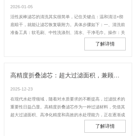
2026-01-05
活性炭棒滤芯的清洗其实很简单，记住关键点：‌温和清洁+彻
底晾干‌，就能让滤芯恢复吸附力。具体步骤如下：一、清洗前
准备‌工具‌：软毛刷、中性洗涤剂、清水、干净毛巾。‌操作‌：关
闭净水器进水阀，排空内部水分，避免清洗时水流干扰。二、
了解详情
清洗步骤‌1、取出滤芯‌：按说明书小心取出，避免损坏滤芯表
面。‌2、浸泡清洁‌：用中性洗涤剂......
高精度折叠滤芯：超大过滤面积，兼顾净化精度与水处理效率
2025-12-23
在现代水处理领域，随着对水质要求的不断提高，过滤技术的
重要性日益凸显。高精度折叠滤芯作为一种过滤材料，凭借其
超大过滤面积、高净化精度和高效的水处理能力，正在逐渐成
为水处理行业的理想选择。超大过滤面积，提升处理效率高精
了解详情
度折叠滤芯的设计采用了独特的折叠结构，这种结构显著增加