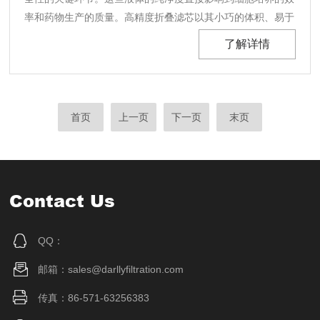
率和药物生产的质量。高精度折叠滤芯以其小巧的体积、易于
更换的特点，成为缓冲液和培养基精细过滤的理想选择。它不
了解详情
仅能够高效去除杂质，还能确保液体的无菌性，为生物制药的
生产提供了可靠的保障。高精度过滤，确保液体纯净此折......
首页
上一页
下一页
末页
Contact Us
QQ：
邮箱：sales@darllyfiltration.com
传真：86-571-63256383