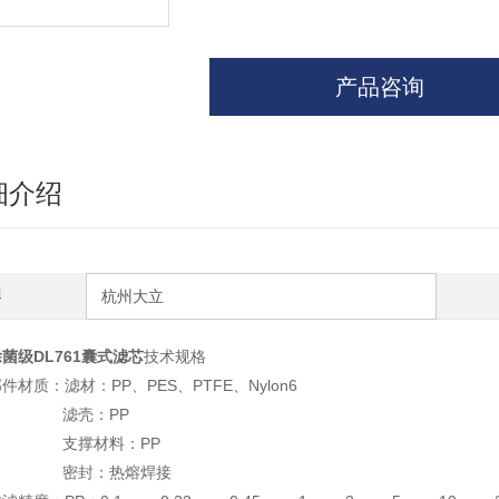
产品咨询
细介绍
牌
杭州大立
菌级DL761囊式滤芯
技术规格
件材质：滤材：PP、PES、PTFE、Nylon6
滤壳：PP
支撑材料：PP
密封：热熔焊接