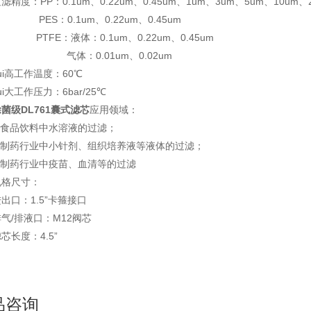
滤精度：PP：0.1um、0.22um、0.45um、1um、3um、5um、10um、
ES：0.1um、0.22um、0.45um
TFE：液体：0.1um、0.22um、0.45um
气体：0.01um、0.02um
ui高工作温度：60℃
ui大工作压力：6bar/25℃
菌级DL761囊式滤芯
应用领域：
1.食品饮料中水溶液的过滤；
2.制药行业中小针剂、组织培养液等液体的过滤；
3.制药行业中疫苗、血清等的过滤
规格尺寸：
出口：1.5”卡箍接口
气/排液口：M12阀芯
芯长度：4.5”
品咨询