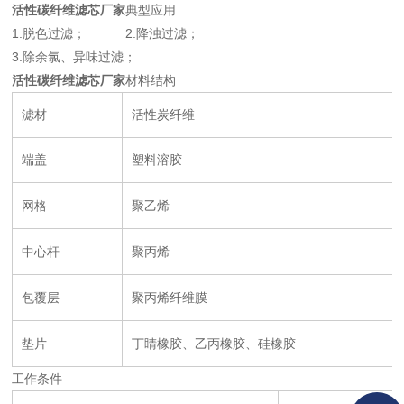
活性碳纤维滤芯厂家
典型应用
1.脱色过滤； 2.降浊过滤；
3.除余氯、异味过滤；
活性碳纤维滤芯厂家
材料结构
滤材
活性炭纤维
端盖
塑料溶胶
网格
聚乙烯
中心杆
聚丙烯
包覆层
聚丙烯纤维膜
垫片
丁睛橡胶、乙丙橡胶、硅橡胶
工作条件