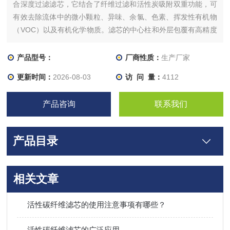
合深度过滤滤芯，它结合了纤维过滤和活性炭吸附双重功能，可
有效去除流体中的微小颗粒、异味、余氯、色素、挥发性有机物
（VOC）以及有机化学物质。滤芯的中心柱和外层包覆有高精度
聚丙烯纤维膜，能防止碳末颗粒和其他物质析出污染滤料。
产品型号：
厂商性质：
生产厂家
更新时间：
2026-08-03
访 问 量：
4112
产品咨询
联系我们
产品目录
相关文章
活性碳纤维滤芯的使用注意事项有哪些？
活性碳纤维滤芯的广泛应用