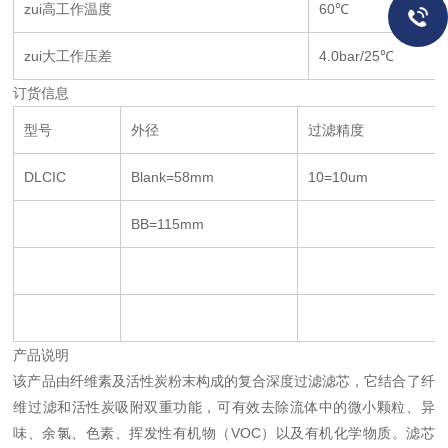
zui高工作温度
60℃
zui大工作压差
4.0bar/25℃
订货信息
型号
外径
过滤精度
DLCIC
Blank=58mm
10=10um
BB=115mm
产品说明
该产品由纤维素及活性炭粉末构成的复合深度过滤滤芯，它结合了纤
维过滤和活性炭吸附双重功能，可有效去除流体中的微小颗粒、异
味、余氯、色素、挥发性有机物（VOC）以及有机化学物质。滤芯