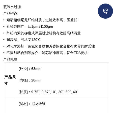
瓶装水过滤
产品特点
• 熔喷超细尼龙纤维材质，过滤效率高，压差低
• 孔径范围广，从1μm到100μm
• 外松内紧的梯度式深层过滤结构有效提高纳污量
• 耐高温，可承受120℃
• 对化学溶剂，碳氢化合物和芳香族化合物有优异的耐受性
• 不添加粘合剂等媒介，滤芯洁净度高，符合FDA要求
产品规格
[外径]：63mm
产品尺
[内径]：28mm
寸
[长度]：9.75", 9.87",10", 20", 30", 40"
[滤材]：尼龙纤维