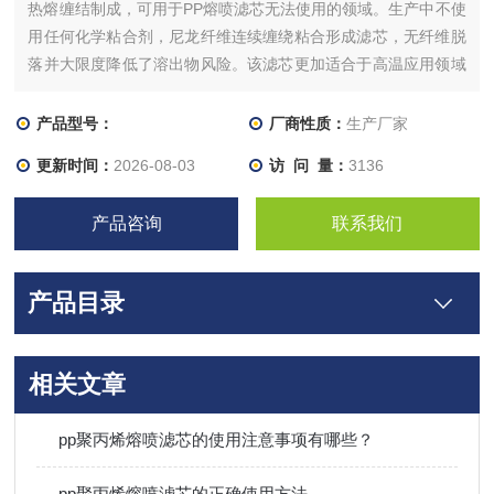
热熔缠结制成，可用于PP熔喷滤芯无法使用的领域。生产中不使
用任何化学粘合剂，尼龙纤维连续缠绕粘合形成滤芯，无纤维脱
落并大限度降低了溶出物风险。该滤芯更加适合于高温应用领域
以及含有化学溶剂，碳氢化合物和芳香族化合物的领域。另外滤
芯可以增加中心杆支撑以提高u强度，并有多种热熔结合接头类
产品型号：
厂商性质：
生产厂家
型以满足更多安装需要。
更新时间：
2026-08-03
访 问 量：
3136
产品咨询
联系我们
产品目录
相关文章
pp聚丙烯熔喷滤芯的使用注意事项有哪些？
pp聚丙烯熔喷滤芯的正确使用方法