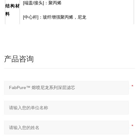
[端盖/接头]：聚丙烯
结构材
料
[中心杆]：玻纤增强聚丙烯，尼龙
[垫片/密封圈]：硅橡胶，乙丙橡胶，氟橡胶, 聚乙烯
[过滤效率]：>90%
产品咨询
[工作温度]：120℃ (聚乙烯垫片60℃，玻纤增强聚丙烯
中心杆82℃）
技术性
能
[工作压差]：1-25µm：2.5bar , 25℃ ;
50-100µm：1.0bar(不带中心杆）,
25℃ ;