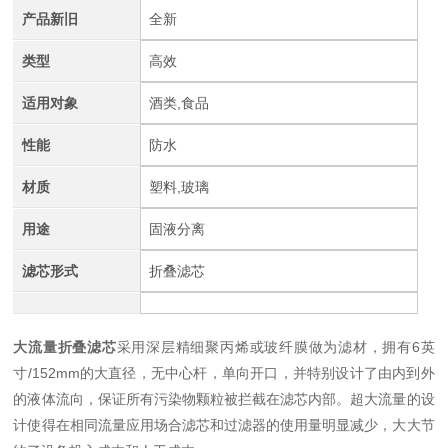
产品新旧
全新
类型
高效
适用对象
酒类,食品
性能
防水
材质
塑料,玻璃
用途
固液分离
滤芯形式
折叠滤芯
大流量折叠滤芯
采用深层精细聚丙烯或玻纤膜做为滤材，拥有6英
寸/152mm的大直径，无中心杆，单向开口，并特别设计了由内到外
的液体流向，保证所有污染物颗粒被拦截在滤芯内部。超大流量的设
计使得在相同流量应用场合滤芯和过滤器的使用量明显减少，大大节