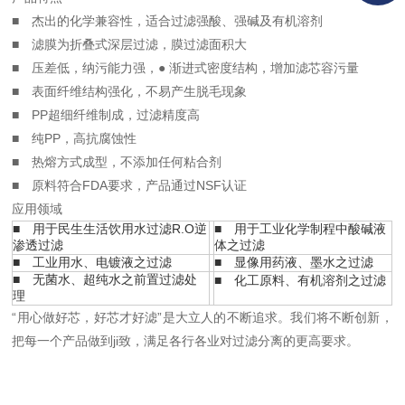
■ 杰出的化学兼容性，适合过滤强酸、强碱及有机溶剂
■ 滤膜为折叠式深层过滤，膜过滤面积大
■ 压差低，纳污能力强，● 渐进式密度结构，增加滤芯容污量
■ 表面纤维结构强化，不易产生脱毛现象
■ PP超细纤维制成，过滤精度高
■ 纯PP，高抗腐蚀性
■ 热熔方式成型，不添加任何粘合剂
■ 原料符合FDA要求，产品通过NSF认证
应用领域
■ 用于民生生活饮用水过滤R.O逆
■ 用于工业化学制程中酸碱液
渗透过滤
体之过滤
■ 工业用水、电镀液之过滤
■ 显像用药液、墨水之过滤
■ 无菌水、超纯水之前置过滤处
■ 化工原料、有机溶剂之过滤
理
“用心做好芯，好芯才好滤”是大立人的不断追求。我们将不断创新，
把每一个产品做到ji致，满足各行各业对过滤分离的更高要求。