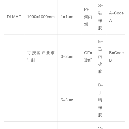
S=
PP=
硅
A=Code
DLMHF
1000=1000mm
1=1um
聚丙
橡
A
烯
胶
E=
乙
可按客户要求
GF=
B=Code
3=3um
丙
订制
玻纤
B
橡
胶
B=
丁
5=5um
晴
橡
胶
V=