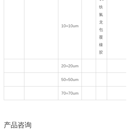
铁
氟
龙
10=10um
包
覆
橡
胶
20=20um
50=50um
70=70um
产品咨询