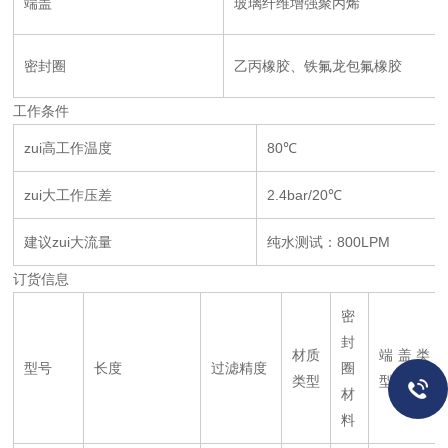
端盖
玻璃纤维增强聚丙烯
密封圈
乙丙橡胶、铁氟龙包氟橡胶
工作条件
zui高工作温度
80℃
zui大工作压差
2.4bar/20℃
建议zui大流量
纯水测试：800LPM
订货信息
密
封
材质
端盖类
型号
长度
过滤精度
圈
类型
型
材
料