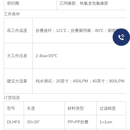
密封圈
乙丙橡胶、铁氟龙包氟橡胶
工作条件
高工作温度
折叠玻纤：121℃；折叠聚丙烯：80℃；熔喷聚丙烯：
大工作压差
2.4bar/20℃
建议大流量
纯水测试：20英寸：450LPM；40英寸：800LPM；6
订货信息
型号
长度
材料类型
过滤精度
DLHF6
20=20”
PP=PP折叠
1=1um