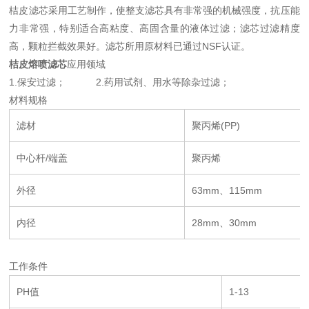
桔皮滤芯采用工艺制作，使整支滤芯具有非常强的机械强度，抗压能
力非常强，特别适合高粘度、高固含量的液体过滤；滤芯过滤精度
高，颗粒拦截效果好。滤芯所用原材料已通过NSF认证。
桔皮熔喷滤芯
应用领域
1.保安过滤； 2.药用试剂、用水等除杂过滤；
材料规格
滤材
聚丙烯(PP)
中心杆/端盖
聚丙烯
外径
63mm、115mm
内径
28mm、30mm
工作条件
PH值
1-13