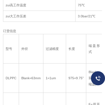
zui高工作温度
75℃
zui大工作压差
3.0bar/21℃
订货信息
端盖形
型号
外径
过滤精度
长度
式
Blank=
DLPPC
Blank=63mm
1=1um
975=9.75"
双开(无
端盖)
F=双开