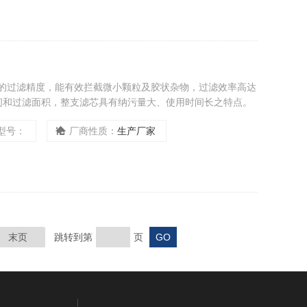
定的过滤精度，能有效拦截微小颗粒及胶状杂物，过滤效率高达
空间和过滤面积，整支滤芯具有纳污量大、使用时间长之特点。
型号：
厂商性质：
生产厂家
末页
跳转到第
页