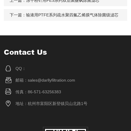
上一篇：
冻干粉针用PES系列双层聚醚砜除菌滤芯
下一篇：
输液用PTFE系列疏水聚四氟乙烯膜气体除菌级滤芯
Contact Us
QQ：
邮箱：sales@darllyfiltration.com
传真：86-571-63256383
地址：杭州市富阳区新登镇贝山北路1号