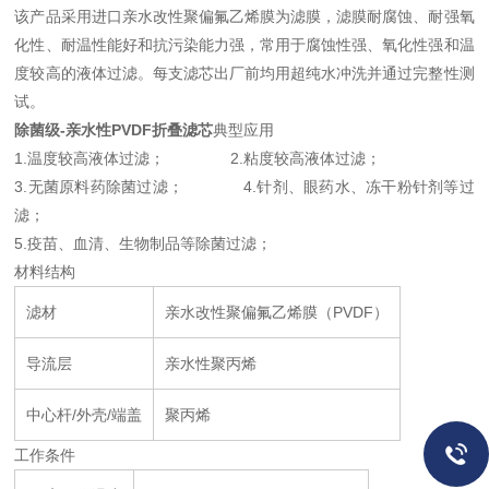
该产品采用进口亲水改性聚偏氟乙烯膜为滤膜，滤膜耐腐蚀、耐强氧
化性、耐温性能好和抗污染能力强，常用于腐蚀性强、氧化性强和温
度较高的液体过滤。每支滤芯出厂前均用超纯水冲洗并通过完整性测
试。
除菌级-亲水性PVDF折叠滤芯
典型应用
1.温度较高液体过滤； 2.粘度较高液体过滤；
3.无菌原料药除菌过滤； 4.针剂、眼药水、冻干粉针剂等过
滤；
5.疫苗、血清、生物制品等除菌过滤；
材料结构
滤材
亲水改性聚偏氟乙烯膜（PVDF）
导流层
亲水性聚丙烯
中心杆/外壳/端盖
聚丙烯
工作条件